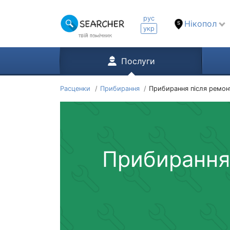
рус
Нікопол
укр
Послуги
Расценки
Прибирання
Прибирання після ремон
Прибирання 