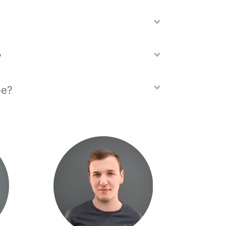
?
ре?