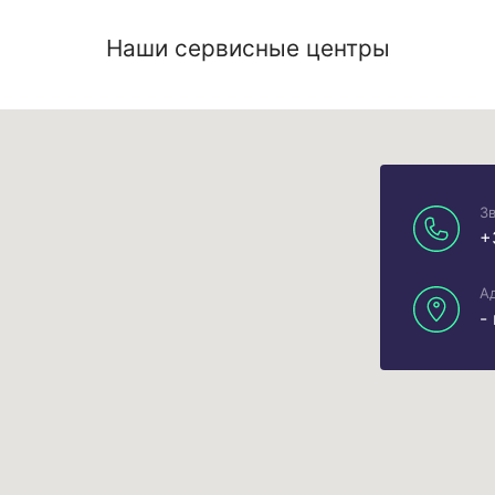
Наши сервисные центры
З
+
А
-