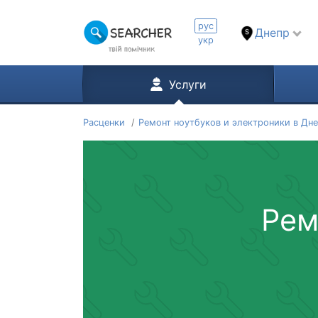
рус
Днепр
укр
Услуги
Расценки
Ремонт ноутбуков и электроники в Дн
Рем