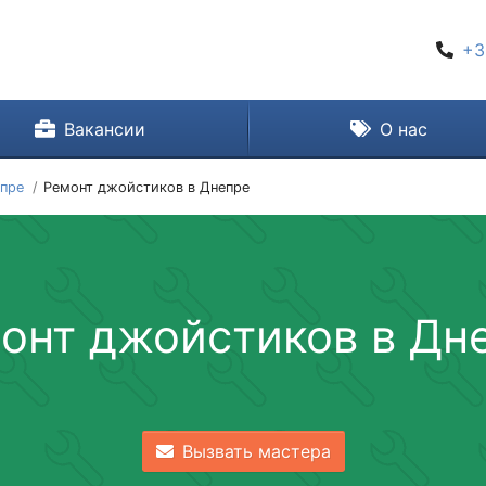
+3
Вакансии
О нас
епре
Ремонт джойстиков в Днепре
онт джойстиков в Дн
Вызвать мастера