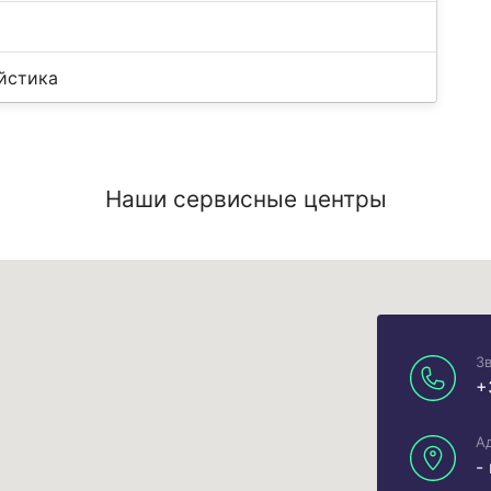
йстика
Наши сервисные центры
З
+
А
-