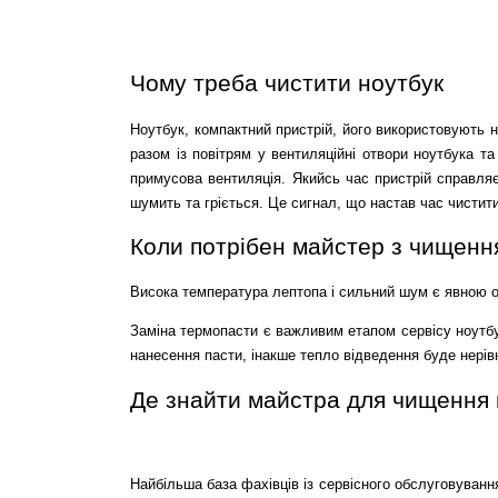
Чому треба чистити ноутбук
Ноутбук, компактний пристрій, його використовують на
разом із повітрям у вентиляційні отвори ноутбука т
примусова вентиляція. Якийсь час пристрій справля
шумить та гріється. Це сигнал, що настав час чистити
Коли потрібен майстер з чищенн
Висока температура лептопа і сильний шум є явною о
Заміна термопасти є важливим етапом сервісу ноутбу
нанесення пасти, інакше тепло відведення буде нері
Де знайти майстра для чищення в
Найбільша база фахівців із сервісного обслуговування 