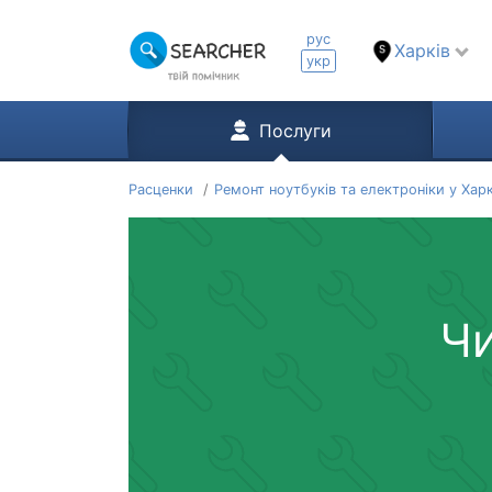
рус
Харків
укр
Послуги
Расценки
Ремонт ноутбуків та електроніки у Харк
Чи