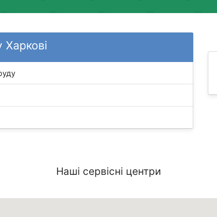
 Харкові
руду
Наші сервісні центри