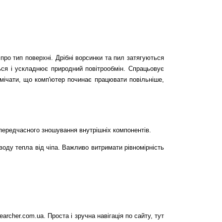
про тип поверхні. Дрібні ворсинки та пил затягуються 
ься і ускладнює природний повітрообмін. Спрацьовує 
ічати, що комп'ютер починає працювати повільніше, 
передчасного зношування внутрішніх компонентів.
ду тепла від чіпа. Важливо витримати рівномірність 
rcher.com.ua. Проста і зручна навігація по сайту, тут 