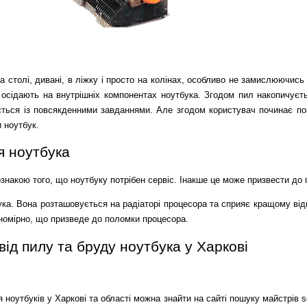
 столі, дивані, в ліжку і просто на колінах, особливо не замислюючись 
а осідають на внутрішніх компонентах ноутбука. Згодом пил накопичуєт
ється із повсякденними завданнями. Але згодом користувач починає пом
 ноутбук.
я ноутбука
знакою того, що ноутбуку потрібен сервіс. Інакше це може призвести до 
ка. Вона розташовується на радіаторі процесора та сприяє кращому відво
вномірно, що призведе до поломки процесора.
ід пилу та бруду ноутбука у Харкові
ноутбуків у Харкові та області можна знайти на сайті пошуку майстрів sea