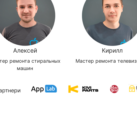
Алексей
Кирилл
тер ремонта стиральных
Мастер ремонта телеви
машин
артнери