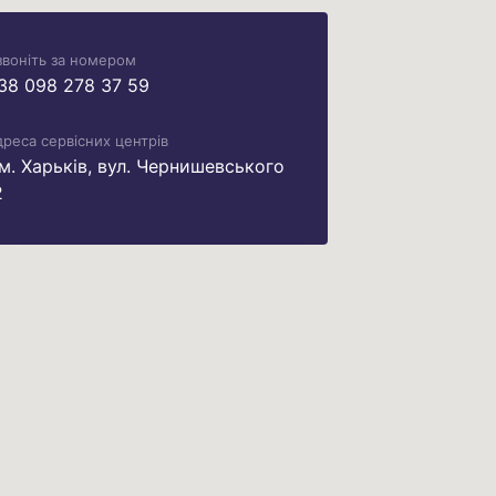
звоніть за номером
38 098 278 37 59
реса сервісних центрів
 м. Харьків, вул. Чернишевського
2