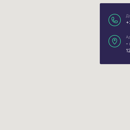
Д
+
Ад
-
1