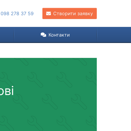
 098 278 37 59
Створити заявку
Контакти
ові