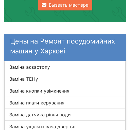
Вызвать мастера
Цены на Ремонт посудомийних
машин у Харкові
Заміна аквастопу
Заміна ТЕНу
Заміна кнопки увімкнення
Заміна плати керування
Заміна датчика рівня води
Заміна ущільнювача дверцят