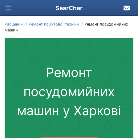
SearCher
Расценки
Ремонт побутової техніки
Ремонт посудомийних
машин
Ремонт
посудомийних
машин у Харкові