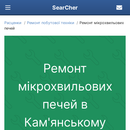
SearCher
Расценки
Ремонт побутової техніки
Ремонт мікрохвильових
печей
Ремонт
мікрохвильових
печей в
Кам'янському