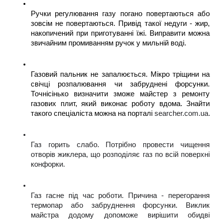
Ручки регулювання газу погано повертаються або 
зовсім не повертаються. Привід такої недуги - жир, 
накопичений при приготуванні їжі. Виправити можна 
звичайним промиванням ручок у мильній воді.
Газовий пальник не запалюється. Мікро тріщини на 
свічці розпалювання чи забруднені форсунки. 
Точнісінько визначити зможе майстер з ремонту 
газових плит, який виконає роботу вдома. Знайти 
такого спеціаліста можна на порталі 
searcher.com.ua.
Газ горить слабо. Потрібно провести чищення 
отворів жиклера, що розподіляє газ по всій поверхні 
конфорки.
Газ гасне під час роботи. Причина - перегорання 
термопар або забруднення форсунки. Виклик 
майстра додому допоможе вирішити обидві 