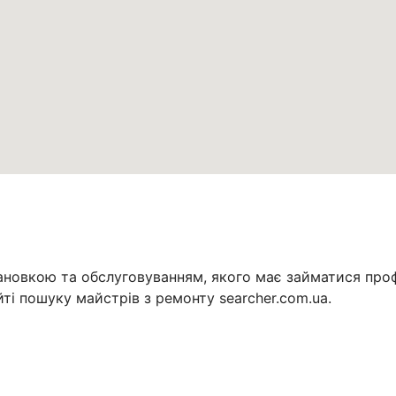
новкою та обслуговуванням, якого має займатися профе
йті пошуку майстрів з ремонту searcher.com.ua.