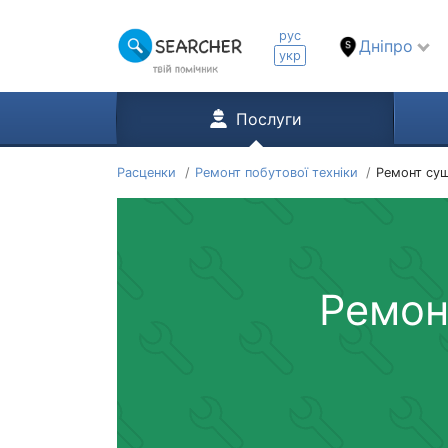
рус
Дніпро
укр
Послуги
Расценки
Ремонт побутової техніки
Ремонт су
Ремон