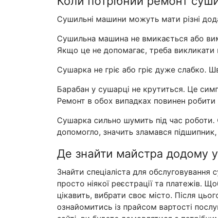
Коли потрібний ремонт суш
Сушильні машини можуть мати різні дода
Сушильна машина не вмикається або вими
Якщо це не допомагає, треба викликати
Сушарка не гріє або гріє дуже слабко. 
Барабан у сушарці не крутиться. Це сим
Ремонт в обох випадках повинен робити 
Сушарка сильно шумить під час роботи. 
допомогло, значить зламався підшипник,
Де знайти майстра додому у
Знайти спеціаліста для обслуговування с
просто ніякої реєстрації та платежів. Щ
цікавить, вибрати своє місто. Після ць
ознайомитись із прайсом вартості послуг,