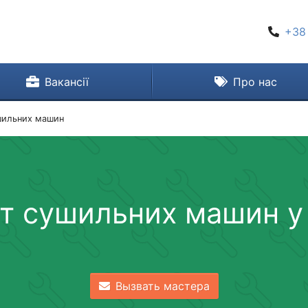
+38
Вакансії
Про нас
шильних машин
т сушильних машин у 
Вызвать мастера