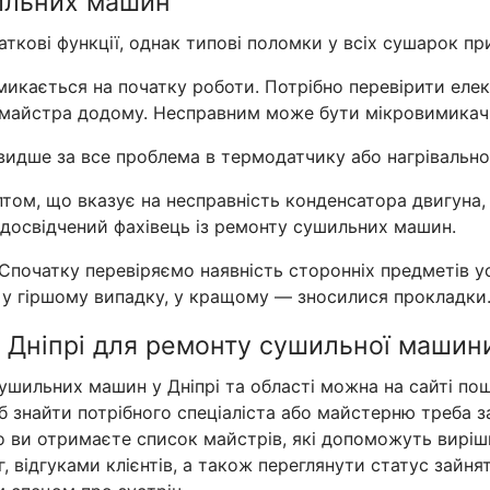
ильних машин
ткові функції, однак типові поломки у всіх сушарок пр
кається на початку роботи. Потрібно перевірити елект
 майстра додому. Несправним може бути мікровимикач 
Швидше за все проблема в термодатчику або нагрівально
птом, що вказує на несправність конденсатора двигуна
досвідчений фахівець із ремонту сушильних машин.
Спочатку перевіряємо наявність сторонніх предметів у
 у гіршому випадку, у кращому — зносилися прокладки
 Дніпрі для ремонту сушильної машин
ушильних машин у Дніпрі та області можна на сайті пош
об знайти потрібного спеціаліста або майстерню треба з
ого ви отримаєте список майстрів, які допоможуть вир
 відгуками клієнтів, а також переглянути статус зайнят