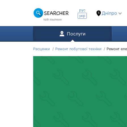
рус
Дніпро
укр
Послуги
Расценки
Ремонт побутової техніки
Ремонт ел