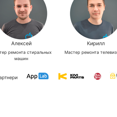
Алексей
Кирилл
тер ремонта стиральных
Мастер ремонта телеви
машин
артнери