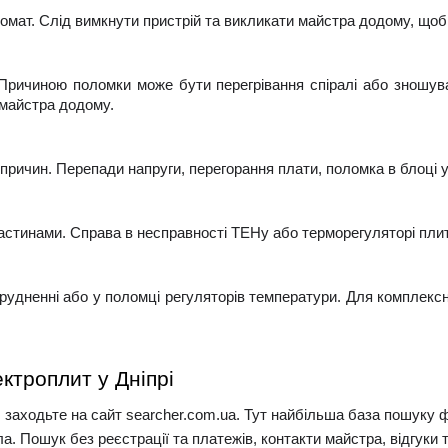
омат. Слід вимкнути пристрій та викликати майстра додому, щоб
 Причиною поломки може бути перегрівання спіралі або зношув
 майстра додому.
причин. Перепади напруги, перегорання плати, поломка в блоці у
астинами. Справа в несправності ТЕНу або терморегуляторі плит
удненні або у поломці регуляторів температури. Для комплексн
ктроплит у Дніпрі
 заходьте на сайт 
s
earcher.com.ua. Тут найбільша база пошуку фа
а. Пошук без реєстрації та платежів, контакти майстра, відгуки 