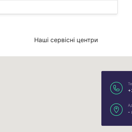
Наші сервісні центри
Т
+
Ад
-